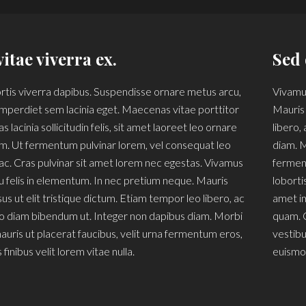
itae viverra ex.
Sed 
rtis viverra dapibus. Suspendisse ornare metus arcu,
Vivamus
imperdiet sem lacinia eget. Maecenas vitae porttitor
Mauris 
 lacinia sollicitudin felis, sit amet laoreet leo ornare
libero
m. Ut fermentum pulvinar lorem, vel consequat leo
diam. M
c. Cras pulvinar sit amet lorem nec egestas. Vivamus
ferment
u felis in elementum. In nec pretium neque. Mauris
loborti
sus ut elit tristique dictum. Etiam tempor leo libero, ac
amet im
diam bibendum ut. Integer non dapibus diam. Morbi
quam. C
mauris ut placerat faucibus, velit urna fermentum eros,
vestibu
finibus velit lorem vitae nulla.
euismod