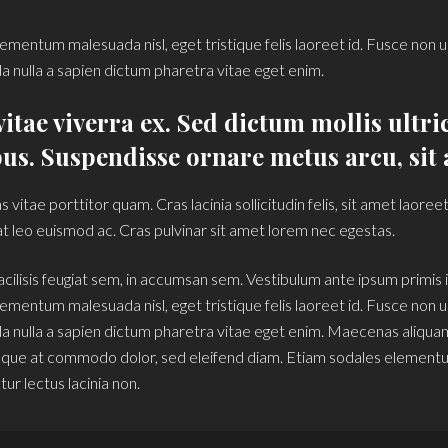
ementum malesuada nisl, eget tristique felis laoreet id. Fusce non 
 nulla a sapien dictum pharetra vitae eget enim.
itae viverra ex. Sed dictum mollis ultric
us. Suspendisse ornare metus arcu, sit 
vitae porttitor quam. Cras lacinia sollicitudin felis, sit amet laore
 leo euismod ac. Cras pulvinar sit amet lorem nec egestas.
cilisis feugiat sem, in accumsan sem. Vestibulum ante ipsum primis in
ementum malesuada nisl, eget tristique felis laoreet id. Fusce non 
 nulla a sapien dictum pharetra vitae eget enim. Maecenas aliquam i
que at commodo dolor, sed eleifend diam. Etiam sodales elementum
ur lectus lacinia non.