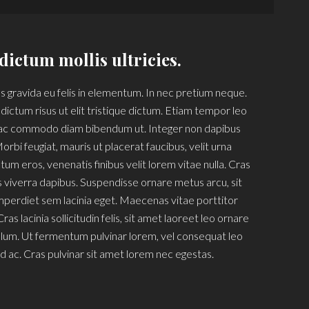
dictum mollis ultricies.
 gravida eu felis in elementum. In nec pretium neque.
dictum risus ut elit tristique dictum. Etiam tempor leo
, ac commodo diam bibendum ut. Integer non dapibus
orbi feugiat, mauris ut placerat faucibus, velit urna
um eros, venenatis finibus velit lorem vitae nulla. Cras
s viverra dapibus. Suspendisse ornare metus arcu, sit
perdiet sem lacinia eget. Maecenas vitae porttitor
ras lacinia sollicitudin felis, sit amet laoreet leo ornare
lum. Ut fermentum pulvinar lorem, vel consequat leo
 ac. Cras pulvinar sit amet lorem nec egestas.