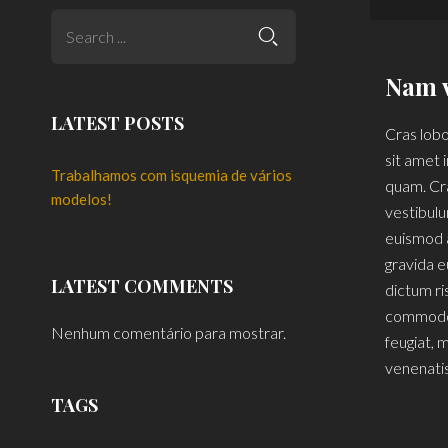
Nam v
LATEST POSTS
Cras lobo
sit amet 
Trabalhamos com isquemia de vários
quam. Cras
modelos!
vestibulu
euismod a
gravida e
LATEST COMMENTS
dictum ri
commodo 
Nenhum comentário para mostrar.
feugiat, 
venenatis 
TAGS