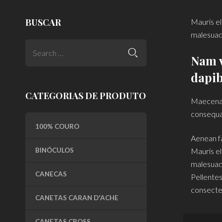
BUSCAR
Mauris el
malesuada
Nam v
dapib
CATEGORIAS DE PRODUTO
Maecenas 
consequat
100% COURO
Aenean fa
BINÓCULOS
Mauris el
malesuada
CANECAS
Pellentes
consectet
CANETAS CARAN D'ACHE
CANETAS CROSS