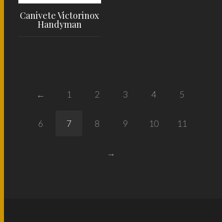
Canivete Victorinox
Handyman
LER MAIS
←
1
2
3
4
5
6
7
8
9
10
11
→