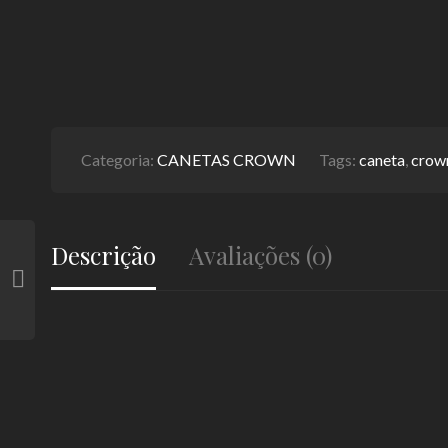
Categoria:
CANETAS CROWN
Tags:
caneta
,
crow
Descrição
Avaliações (0)