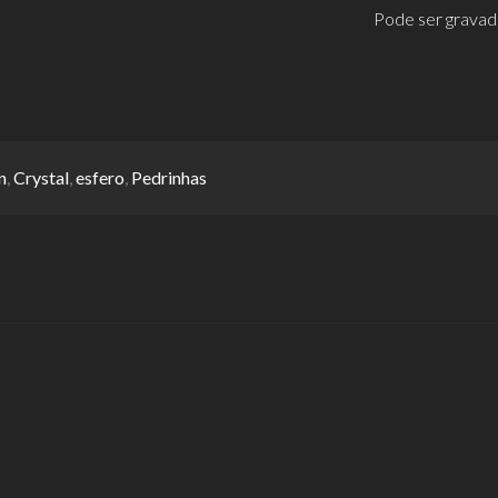
Pode ser grava
n
,
Crystal
,
esfero
,
Pedrinhas