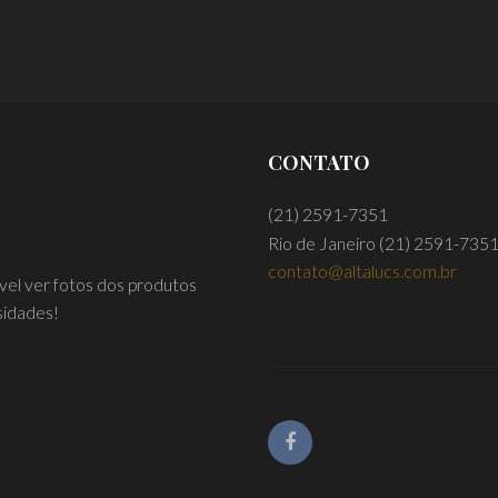
LER MAIS
LER MAIS
CONTATO
(21) 2591-7351
Rio de Janeiro
(21) 2591-735
contato@altalucs.com.br
ível ver fotos dos produtos
sidades!